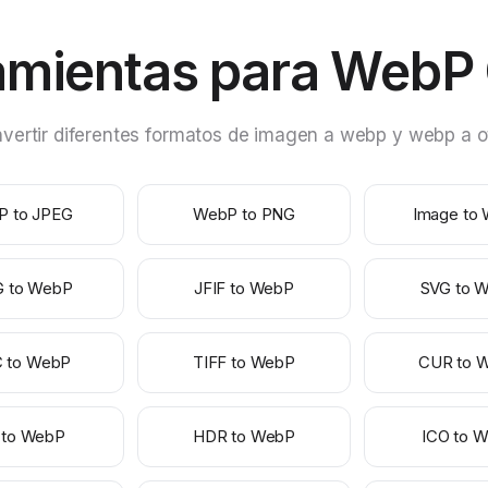
amientas para WebP 
ertir diferentes formatos de imagen a webp y webp a ot
P to JPEG
WebP to PNG
Image to
G to WebP
JFIF to WebP
SVG to 
C to WebP
TIFF to WebP
CUR to 
 to WebP
HDR to WebP
ICO to 