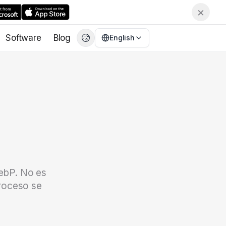
×
Software
Blog
English
English
EN
繁體中文
CN
Deutsch
DE
Español
ES
Français
FR
日本語
JA
한국어
KO
WebP. No es
Italiano
IT
proceso se