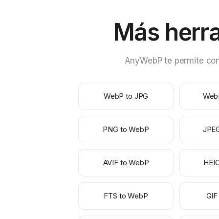
Más herr
AnyWebP te permite conv
WebP to JPG
Web
PNG to WebP
JPE
AVIF to WebP
HEI
FTS to WebP
GIF