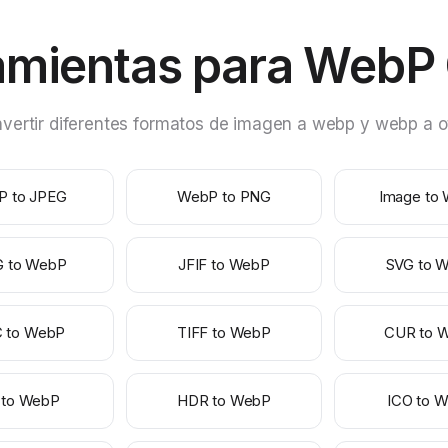
amientas para WebP 
ertir diferentes formatos de imagen a webp y webp a ot
P to JPEG
WebP to PNG
Image to
G to WebP
JFIF to WebP
SVG to 
C to WebP
TIFF to WebP
CUR to 
 to WebP
HDR to WebP
ICO to 