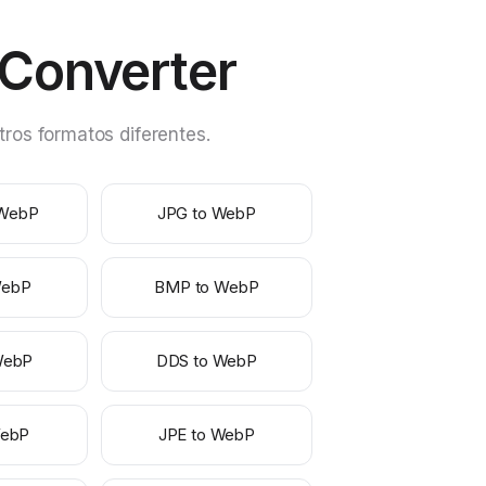
Converter
ros formatos diferentes.
 WebP
JPG to WebP
WebP
BMP to WebP
WebP
DDS to WebP
WebP
JPE to WebP