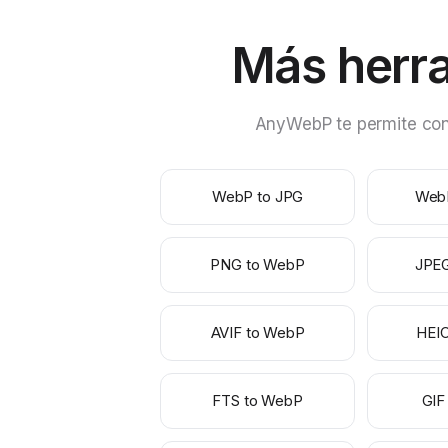
Más herr
AnyWebP te permite conv
WebP to JPG
Web
PNG to WebP
JPE
AVIF to WebP
HEI
FTS to WebP
GIF