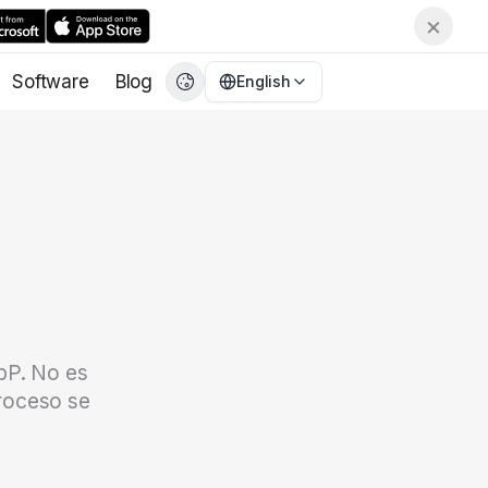
×
Software
Blog
English
English
EN
繁體中文
CN
Deutsch
DE
Español
ES
Français
FR
日本語
JA
한국어
KO
bP. No es
Italiano
IT
proceso se